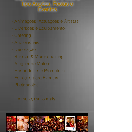
tipo Acções, Festas e
Eventos
- Animações, Actuações e Artistas
- Diversões e Equipamento
- Catering
- Audiovisuais
- Decoração
- Brindes & Merchandising
- Aluguer de Material
- Hospedeiras e Promotores
- Espaços para Eventos
- Photobooths
...e muito, muito mais...