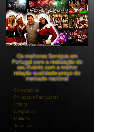
Os melhores Serviços em
Portugal para a realização do
seu Evento com a melhor
relação qualidade-preço do
mercado nacional
- Corporativos
- Privados e Particulares
- Infantis
- Desportivos
- Políticos
- Temáticos