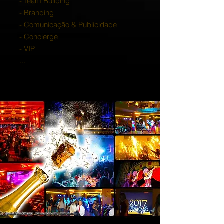
- Team Building
- Branding
- Comunicação & Publicidade
- Concierge
- VIP
...