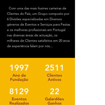
Com uma das mais ilustres carteiras de
Clientes do País, um Grupo composto por
6 Divisões especializadas em Diversos
géneros de Eventos e Serviços para Festas
e os melhores profissionais em Portugal
nas diversas àreas de actuação, os
milhares de Clientes satisfeitos em 20 anos
de experiência falam por nós...
1997
2511
Ano de
Clientes
Fundação
Activos
8129
22
Eventos
Galardões
Realizados
Ganhos