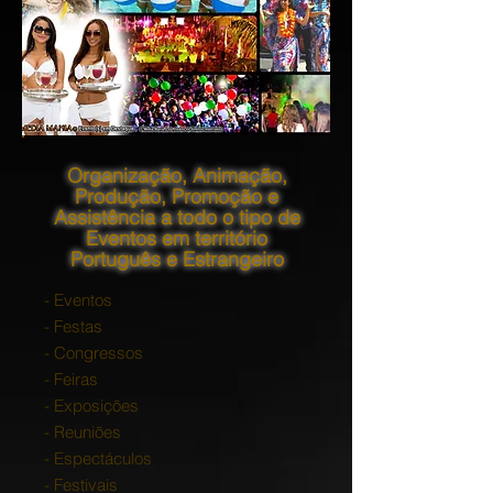
Organização, Animação,
Produção, Promoção e
Assistência a todo o tipo de
Eventos em território
Português e Estrangeiro
- Eventos
- Festas
- Congressos
- Feiras
- Exposições
- Reuniões
- Espectáculos
- Festivais