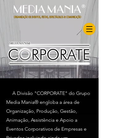
A Divisão "CORPORATE" do Grupo
Media Mania® engloba a área de
Organização, Produção, Gestão,
Animação, Assistência e Apoio a
Eventos Corporativos de Empresas e
Privados incluindo ainda um